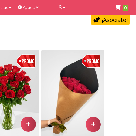
cias
Ayuda
0
¡Asóciate!