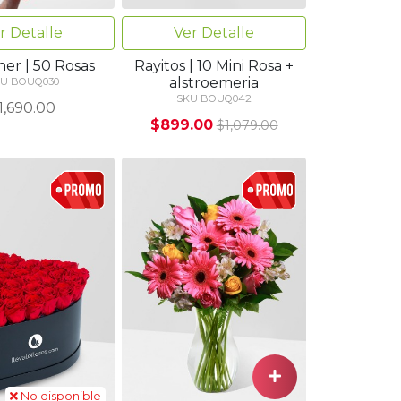
r Detalle
Ver Detalle
er | 50 Rosas
Rayitos | 10 Mini Rosa +
alstroemeria
U BOUQ030
SKU BOUQ042
1,690.00
$899.00
$1,079.00
No disponible