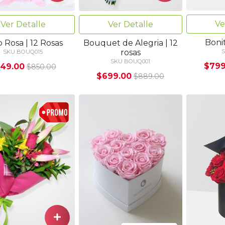
Ve
Ver Detalle
Ver Detalle
Bonit
o Rosa | 12 Rosas
Bouquet de Alegria | 12
rosas
S
SKU BOUQ015
SKU BOUQ001
$799
49.00
$850.00
$699.00
$889.00