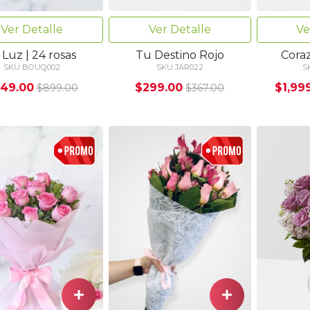
Ver Detalle
Ve
Ver Detalle
Tu Destino Rojo
Cora
 Luz | 24 rosas
SKU JAR022
S
SKU BOUQ002
$299.00
$1,99
49.00
$367.00
$899.00