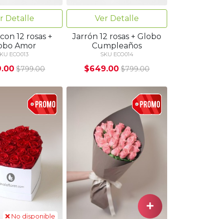
r Detalle
Ver Detalle
con 12 rosas +
Jarrón 12 rosas + Globo
obo Amor
Cumpleaños
KU ECO013
SKU ECO014
.00
$649.00
$799.00
$799.00
No disponible