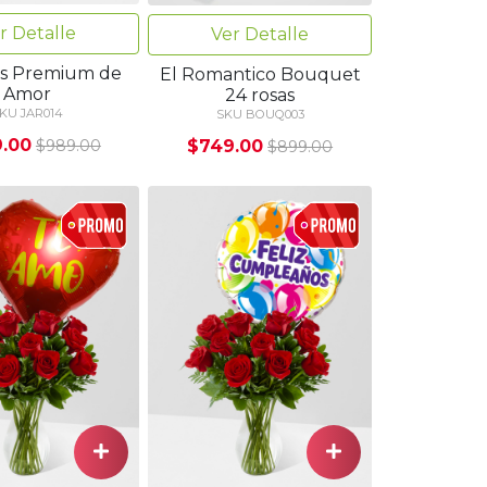
r Detalle
Ver Detalle
as Premium de
El Romantico Bouquet
Amor
24 rosas
KU JAR014
SKU BOUQ003
.00
$749.00
$989.00
$899.00