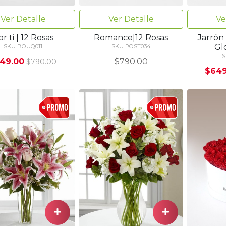
Ver Detalle
Ver Detalle
Ve
r ti | 12 Rosas
Romance|12 Rosas
Jarrón 
Gl
SKU BOUQ011
SKU POST034
S
49.00
$790.00
$790.00
$649