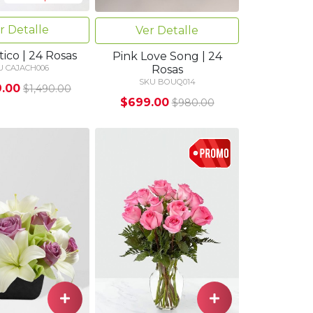
r Detalle
Ver Detalle
ico | 24 Rosas
Pink Love Song | 24
Rosas
U CAJACH006
SKU BOUQ014
9.00
$1,490.00
$699.00
$980.00