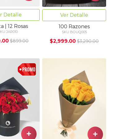
r Detalle
Ver Detalle
a | 12 Rosas
100 Razones
KU JAR010
SKU BOUQ005
.00
$2,999.00
$899.00
$3,290.00