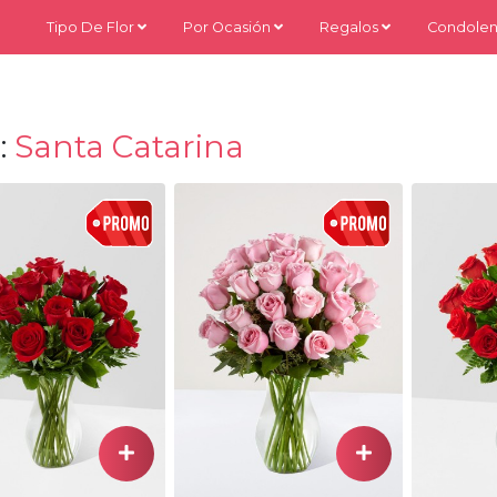
Tipo De Flor
Por Ocasión
Regalos
Condolen
:
Santa Catarina