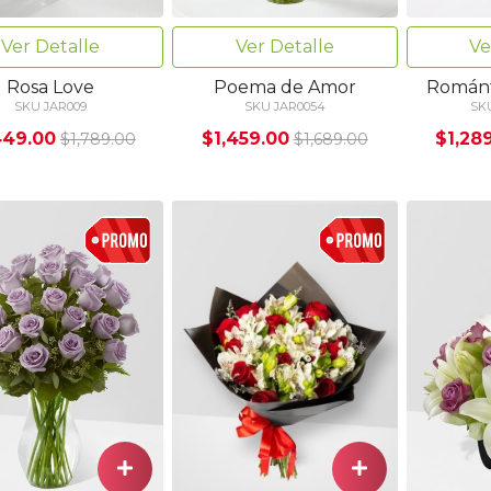
Ver Detalle
Ver Detalle
Ve
Rosa Love
Poema de Amor
Románt
SKU JAR009
SKU JAR0054
SK
449.00
$1,459.00
$1,28
$1,789.00
$1,689.00