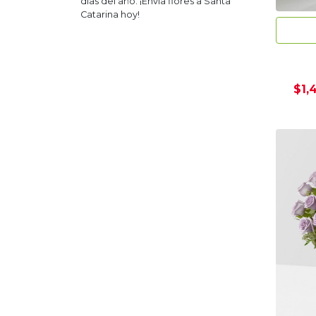
días del año. ¡Envía flores a
Santa
Catarina
hoy!
$1,