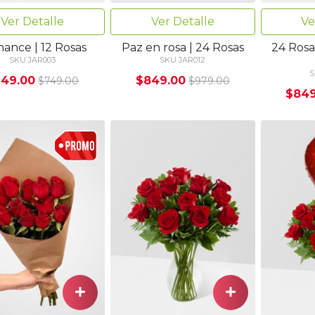
Ver Detalle
Ver Detalle
Ve
ance | 12 Rosas
Paz en rosa | 24 Rosas
24 Ros
SKU JAR003
SKU JAR012
S
49.00
$849.00
$749.00
$979.00
$849