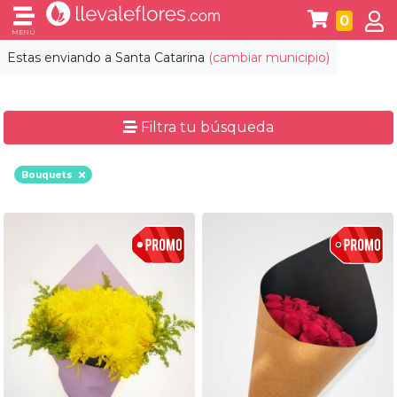
0
MENÚ
Estas enviando a
Santa Catarina
(cambiar municipio)
Filtra tu búsqueda
Bouquets