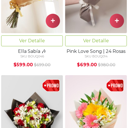
Ver Detalle
Ver Detalle
Ella Sabía 🎶
Pink Love Song | 24 Rosas
SKU BOUQ046
SKU BOUQ014
$599.00
$699.00
$699.00
$980.00