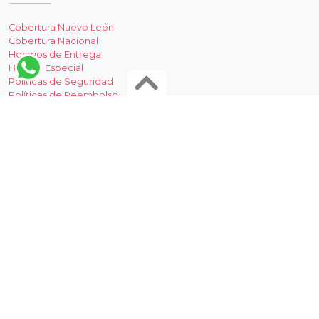
Cobertura Nuevo León
Cobertura Nacional
Horarios de Entrega
Horario Especial
Políticas de Seguridad
Políticas de Reembolso
Aviso Legal
MI PEDIDO
Iniciar Sesión
Crear una Cuenta
¿Cómo hago mi compra?
Formas de Pago
Reportar Pago
Estatus de mi Pedido
Solicitar Factura
Envía Flores a Monterrey desde la mejor de las florerias en