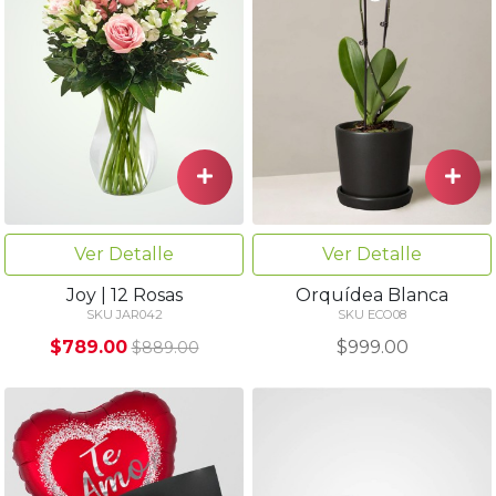
Ver Detalle
Ver Detalle
Joy | 12 Rosas
Orquídea Blanca
SKU JAR042
SKU ECO08
$789.00
$999.00
$889.00