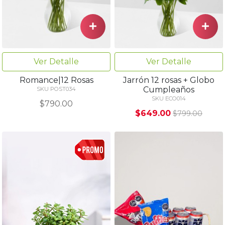
Ver Detalle
Ver Detalle
Romance|12 Rosas
Jarrón 12 rosas + Globo
Cumpleaños
SKU POST034
SKU ECO014
$790.00
$649.00
$799.00