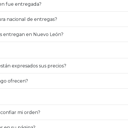
den fue entregada?
ura nacional de entregas?
os entregan en Nuevo León?
tán expresados sus precios?
ago ofrecen?
confiar mi orden?
r en su página?