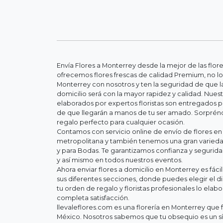
Envía Flores a Monterrey desde la mejor de las flor
ofrecemos flores frescas de calidad Premium, no lo
Monterrey con nosotros y ten la seguridad de que la
domicilio será con la mayor rapidez y calidad. Nue
elaborados por expertos floristas son entregados 
de que llegarán a manos de tu ser amado. Sorpréndel
regalo perfecto para cualquier ocasión.
Contamos con servicio online de envío de flores en
metropolitana y también tenemos una gran variedad
y para Bodas. Te garantizamos confianza y segurid
y así mismo en todos nuestros eventos.
Ahora enviar flores a domicilio en Monterrey es fác
sus diferentes secciones, donde puedes elegir el d
tu orden de regalo y floristas profesionales lo elab
completa satisfacción.
llevaleflores.com es una florería en Monterrey que f
México. Nosotros sabemos que tu obsequio es un s