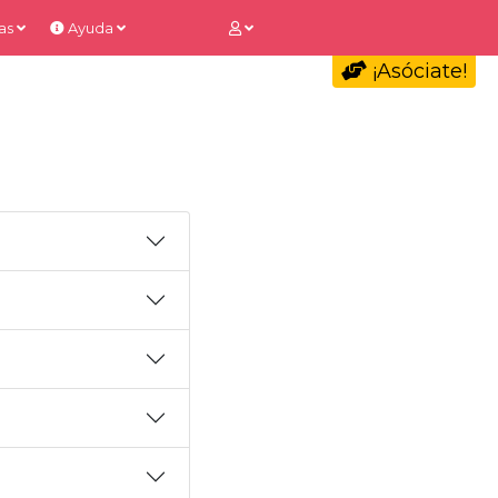
as
Ayuda
¡Asóciate!