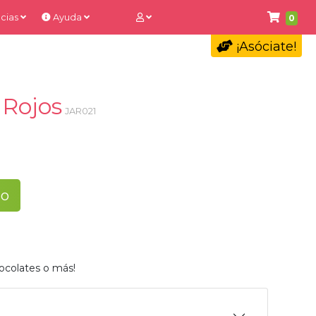
cias
Ayuda
0
¡Asóciate!
 Rojos
JAR021
to
ocolates o más!