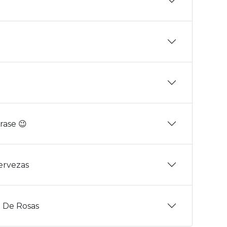
rase 😉
Cervezas
 De Rosas