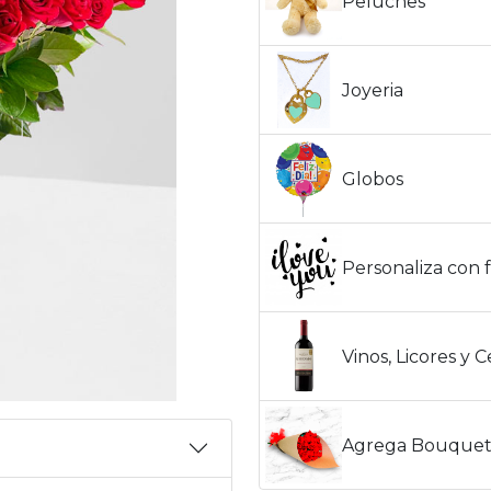
Peluches
Joyeria
Globos
Personaliza con f
Vinos, Licores y 
Agrega Bouquet