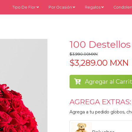
Tipo De Flor
Por Ocasión
Regalos
Condolen
100 Destellos
$3,990.00MXN
$3,289.00 MXN
Agregar al Carri
AGREGA EXTRAS:
Agrega a tu pedido globos, ch