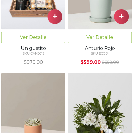
Ver Detalle
Ver Detalle
Un gustito
Anturio Rojo
SKU CAN0013
SKU ECO01
$979.00
$599.00
$699.00