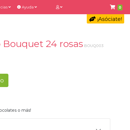
cias
Ayuda
0
¡Asóciate!
 Bouquet 24 rosas
BOUQ003
to
ocolates o más!