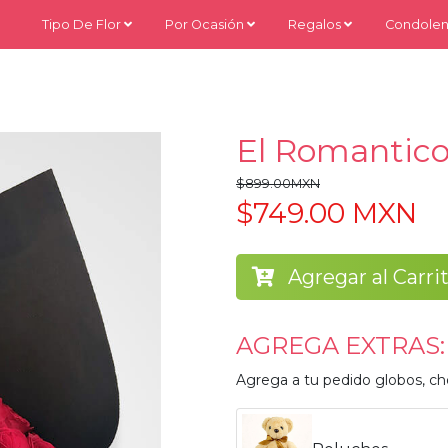
Tipo De Flor
Por Ocasión
Regalos
Condolen
El Romantico
$899.00MXN
$749.00 MXN
Agregar al Carri
AGREGA EXTRAS:
Agrega a tu pedido globos, ch