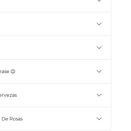
rase 😉
Cervezas
 De Rosas