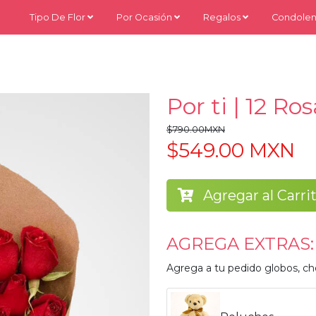
Tipo De Flor
Por Ocasión
Regalos
Condolen
Por ti | 12 Ro
$790.00MXN
$549.00 MXN
Agregar al Carri
AGREGA EXTRAS:
Agrega a tu pedido globos, ch