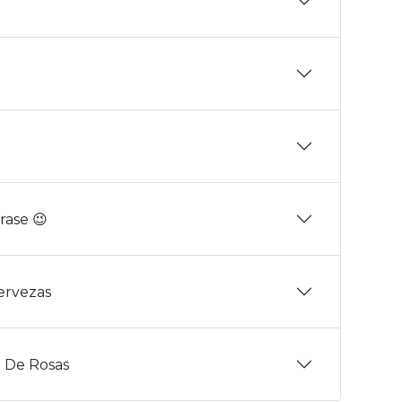
rase 😉
Cervezas
 De Rosas