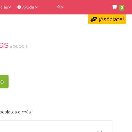
cias
Ayuda
0
¡Asóciate!
sas
BOUQ011
to
ocolates o más!