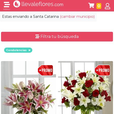
0
MENÚ
Estas enviando a
Santa Catarina
(cambiar municipio)
Filtra tu búsqueda
Condolencias