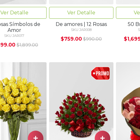
Ver Detalle
Ver Detalle
Ve
osas Símbolos de
De amores | 12 Rosas
50 Br
Amor
SKU JAR008
S
SKU JAR017
$759.00
$1,69
$990.00
599.00
$1,899.00