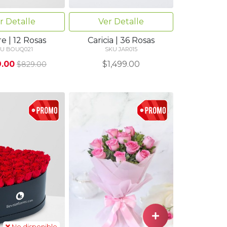
Ver Detalle
r Detalle
Caricia | 36 Rosas
e | 12 Rosas
SKU JAR015
U BOUQ021
$1,499.00
.00
$829.00
No disponible