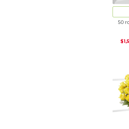
50 r
$1,