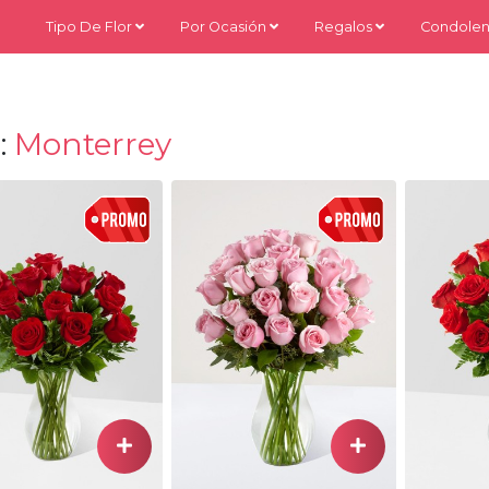
Tipo De Flor
Por Ocasión
Regalos
Condolen
:
Monterrey