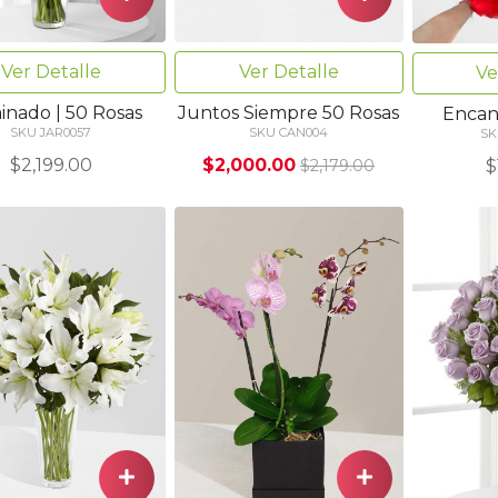
Ver Detalle
Ver Detalle
Ve
inado | 50 Rosas
Juntos Siempre 50 Rosas
Encan
SKU JAR0057
SKU CAN004
SK
$2,199.00
$2,000.00
$
$2,179.00