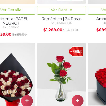
Ver Detalle
Ver Detalle
Ve
ricienta (PAPEL
Romántico | 24 Rosas
Amor
NEGRO)
SKU CAJACH006
SK
SKU JAR040
$1,289.00
$699
$1,490.00
39.00
$889.00