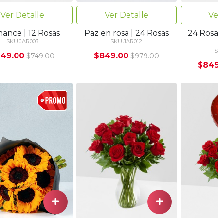
Ver Detalle
Ver Detalle
Ve
ance | 12 Rosas
Paz en rosa | 24 Rosas
24 Ros
SKU JAR003
SKU JAR012
S
49.00
$849.00
$749.00
$979.00
$849