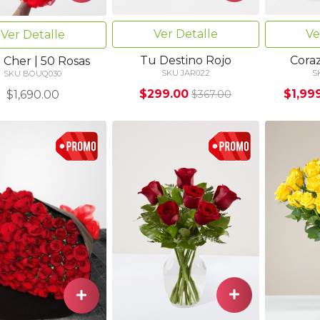
Ver Detalle
Ve
Ver Detalle
Tu Destino Rojo
Cora
Cher | 50 Rosas
SKU JAR022
S
SKU BOUQ030
$299.00
$1,99
$1,690.00
$367.00