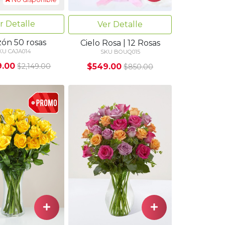
r Detalle
Ver Detalle
zón 50 rosas
Cielo Rosa | 12 Rosas
KU CAJA014
SKU BOUQ015
9.00
$549.00
$2,149.00
$850.00