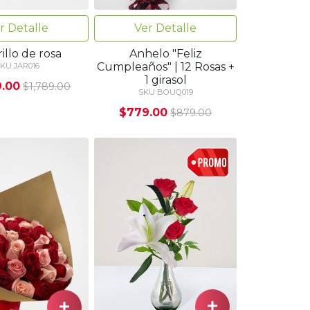
r Detalle
Ver Detalle
illo de rosa
Anhelo "Feliz
Cumpleaños" | 12 Rosas +
KU JAR016
1 girasol
9.00
$1,789.00
SKU BOUQ019
$779.00
$879.00