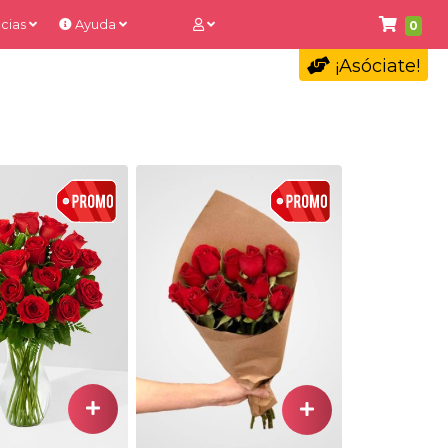
cias
Ayuda
0
¡Asóciate!