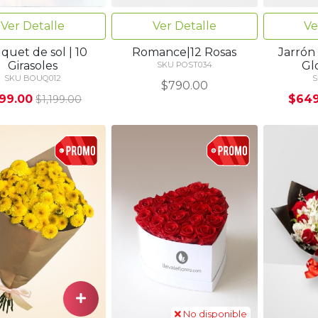
Ver Detalle
Ver Detalle
Ve
quet de sol | 10
Romance|12 Rosas
Jarrón 
Girasoles
Gl
SKU POST034
SKU BOUQ012
S
$790.00
99.00
$649
$1,199.00
No disponible