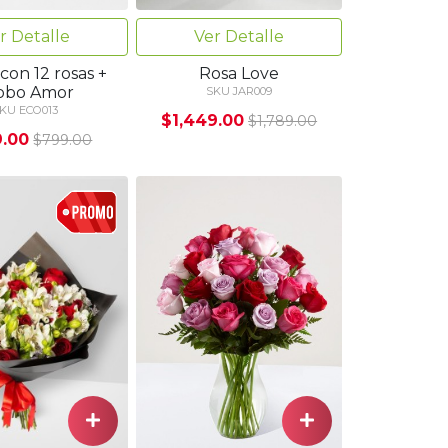
Ver Detalle
r Detalle
Rosa Love
con 12 rosas +
obo Amor
SKU JAR009
KU ECO013
$1,449.00
$1,789.00
.00
$799.00