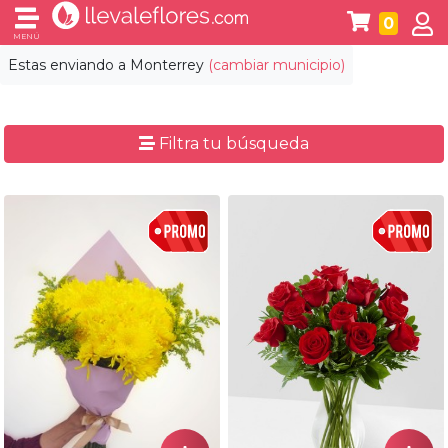
0
MENÚ
Estas enviando a
Monterrey
(cambiar municipio)
Filtra tu búsqueda