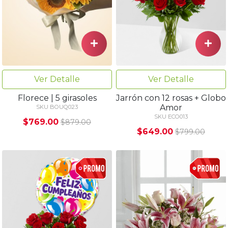
Ver Detalle
Ver Detalle
Florece | 5 girasoles
Jarrón con 12 rosas + Globo
Amor
SKU BOUQ023
SKU ECO013
$769.00
$879.00
$649.00
$799.00