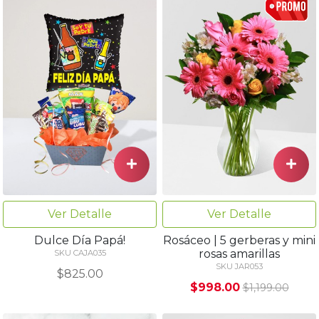
Ver Detalle
Ver Detalle
Dulce Día Papá!
Rosáceo | 5 gerberas y mini
rosas amarillas
SKU CAJA035
SKU JAR053
$825.00
$998.00
$1,199.00