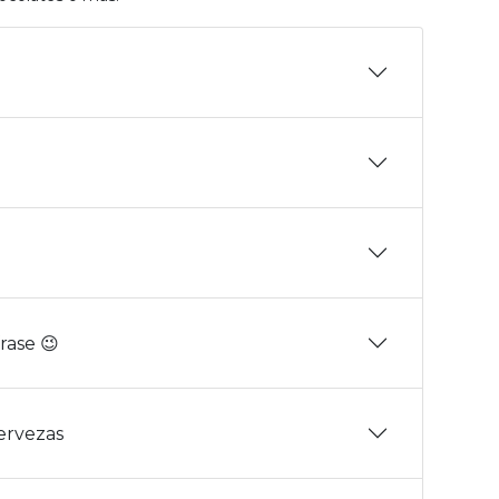
rase 😉
Cervezas