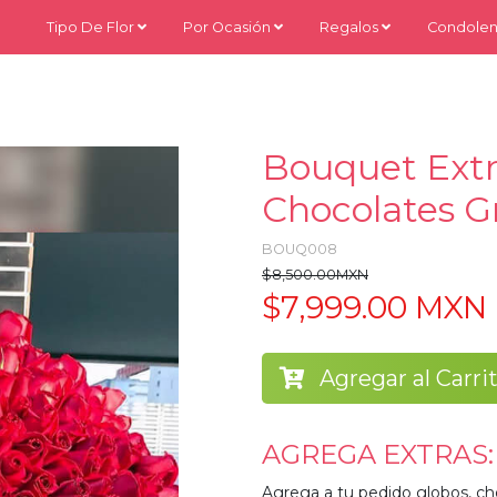
Tipo De Flor
Por Ocasión
Regalos
Condolen
Bouquet Extr
Chocolates Gr
BOUQ008
$8,500.00MXN
$7,999.00 MXN
Agregar al Carri
AGREGA EXTRAS:
Agrega a tu pedido globos, ch