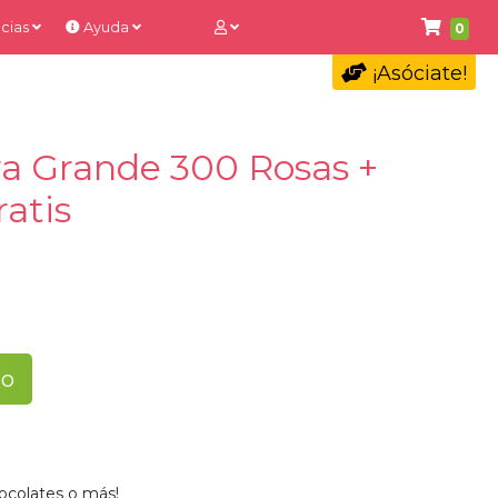
cias
Ayuda
0
¡Asóciate!
a Grande 300 Rosas +
atis
to
ocolates o más!