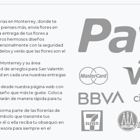
erias en Monterrey, donde te
 pienses más, envía flores en
 entrega de tus flores a
stros hermosos diseños
personalmente con la seguridad
os y verás que las flores son el
 Monterrey y su área
 de arreglos para San Valentín
ad en cada una nuestras entregas
il desde nuestra página web con
iseño que más te guste. Coloca
orarán de manera rápida para tu
orma parte de las florerías de
ímbolo que transmite tus
él o ella reciba tu obsequio en
esora para siempre en el