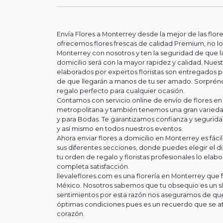
Envía Flores a Monterrey desde la mejor de las flor
ofrecemos flores frescas de calidad Premium, no lo
Monterrey con nosotros y ten la seguridad de que la
domicilio será con la mayor rapidez y calidad. Nue
elaborados por expertos floristas son entregados 
de que llegarán a manos de tu ser amado. Sorpréndel
regalo perfecto para cualquier ocasión.
Contamos con servicio online de envío de flores en
metropolitana y también tenemos una gran variedad
y para Bodas. Te garantizamos confianza y segurid
y así mismo en todos nuestros eventos.
Ahora enviar flores a domicilio en Monterrey es fác
sus diferentes secciones, donde puedes elegir el d
tu orden de regalo y floristas profesionales lo elab
completa satisfacción.
llevaleflores.com es una florería en Monterrey que f
México. Nosotros sabemos que tu obsequio es un s
sentimientos por esta razón nos aseguramos de que 
óptimas condiciones pues es un recuerdo que se at
corazón.