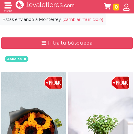
0
MENÚ
Estas enviando a
Monterrey
(cambiar municipio)
Filtra tu búsqueda
Abuelos