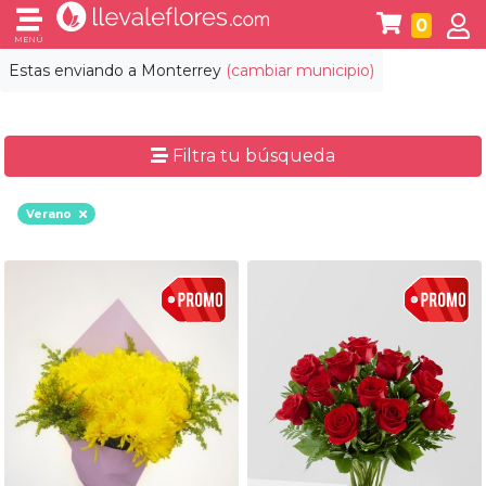
0
MENÚ
Estas enviando a
Monterrey
(cambiar municipio)
Filtra tu búsqueda
Verano