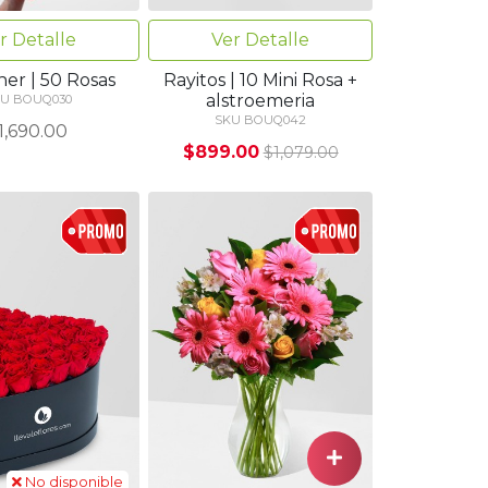
r Detalle
Ver Detalle
er | 50 Rosas
Rayitos | 10 Mini Rosa +
alstroemeria
U BOUQ030
SKU BOUQ042
1,690.00
$899.00
$1,079.00
No disponible