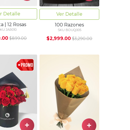
r Detalle
Ver Detalle
a | 12 Rosas
100 Razones
KU JAR010
SKU BOUQ005
.00
$2,999.00
$899.00
$3,290.00