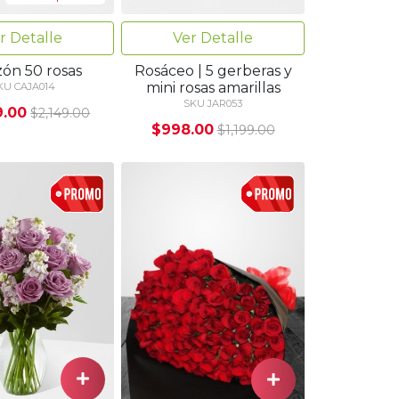
r Detalle
Ver Detalle
zón 50 rosas
Rosáceo | 5 gerberas y
mini rosas amarillas
KU CAJA014
SKU JAR053
9.00
$2,149.00
$998.00
$1,199.00