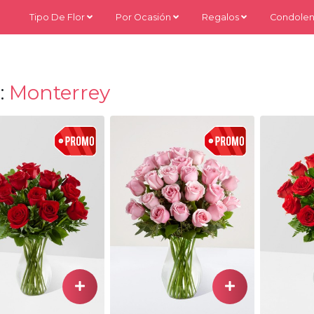
Tipo De Flor
Por Ocasión
Regalos
Condolen
:
Monterrey