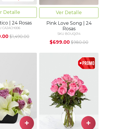
r Detalle
Ver Detalle
ico | 24 Rosas
Pink Love Song | 24
Rosas
U CAJACH006
SKU BOUQ014
9.00
$1,490.00
$699.00
$980.00