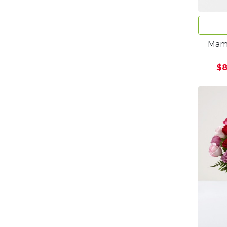
Mami
$8