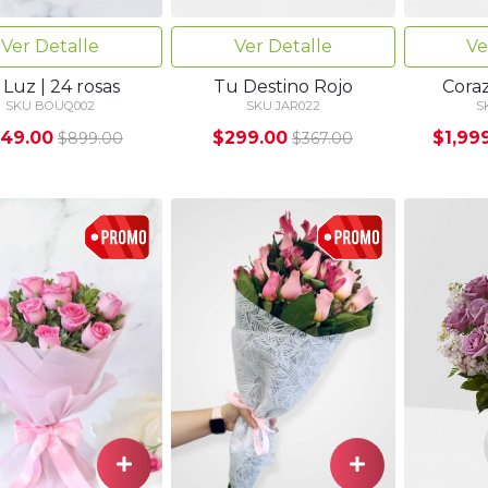
Ver Detalle
Ve
Ver Detalle
Tu Destino Rojo
Cora
 Luz | 24 rosas
SKU JAR022
S
SKU BOUQ002
$299.00
$1,99
49.00
$367.00
$899.00