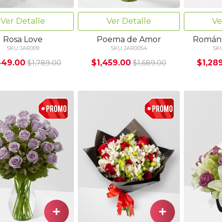
Ver Detalle
Ver Detalle
Ve
Rosa Love
Poema de Amor
Románt
SKU JAR009
SKU JAR0054
SK
449.00
$1,459.00
$1,28
$1,789.00
$1,689.00