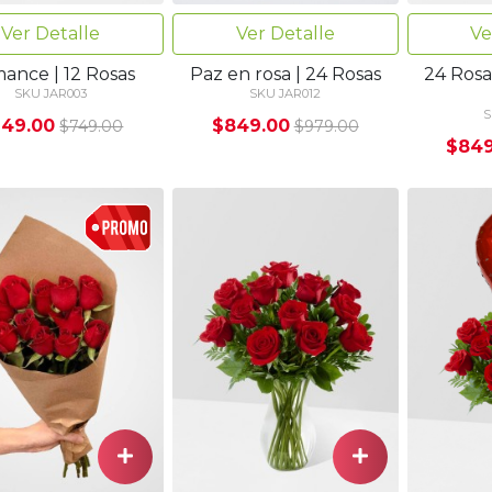
Ver Detalle
Ver Detalle
Ve
ance | 12 Rosas
Paz en rosa | 24 Rosas
24 Ros
SKU JAR003
SKU JAR012
S
49.00
$849.00
$749.00
$979.00
$849