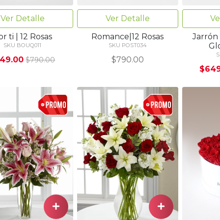
Ver Detalle
Ver Detalle
Ve
r ti | 12 Rosas
Romance|12 Rosas
Jarrón 
Gl
SKU BOUQ011
SKU POST034
S
49.00
$790.00
$790.00
$649