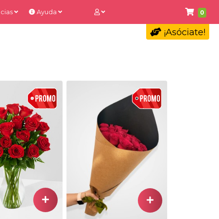
cias
Ayuda
0
¡Asóciate!