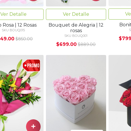
Ve
Ver Detalle
Ver Detalle
Bonit
o Rosa | 12 Rosas
Bouquet de Alegria | 12
rosas
S
SKU BOUQ015
SKU BOUQ001
$799
49.00
$850.00
$699.00
$889.00