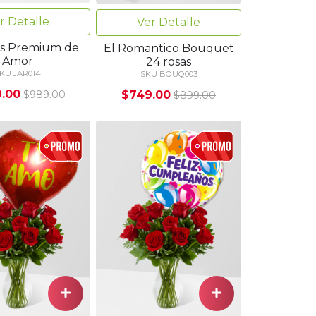
r Detalle
Ver Detalle
as Premium de
El Romantico Bouquet
Amor
24 rosas
KU JAR014
SKU BOUQ003
.00
$749.00
$989.00
$899.00