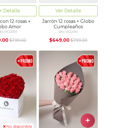
r Detalle
Ver Detalle
con 12 rosas +
Jarrón 12 rosas + Globo
obo Amor
Cumpleaños
KU ECO013
SKU ECO014
.00
$649.00
$799.00
$799.00
No disponible