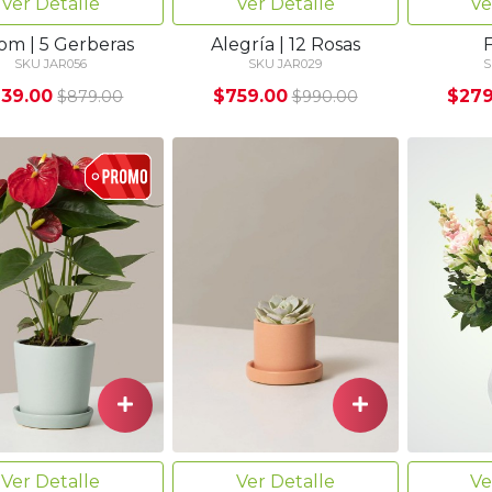
Ver Detalle
Ver Detalle
Ve
om | 5 Gerberas
Alegría | 12 Rosas
SKU JAR056
SKU JAR029
S
39.00
$759.00
$279
$879.00
$990.00
Ver Detalle
Ver Detalle
Ve