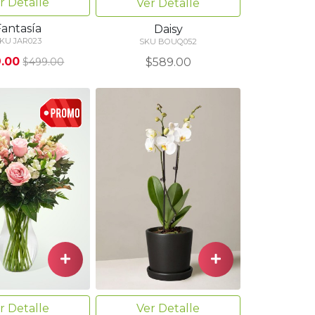
r Detalle
Ver Detalle
Fantasía
Daisy
KU JAR023
SKU BOUQ052
.00
$589.00
$499.00
r Detalle
Ver Detalle