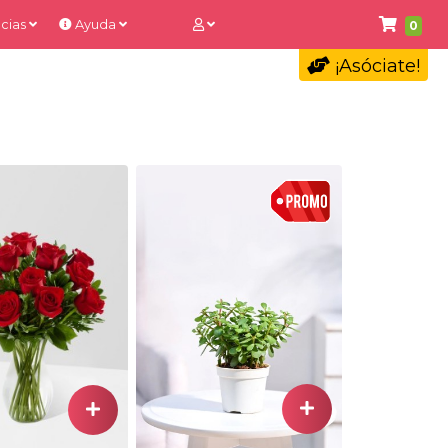
cias
Ayuda
0
¡Asóciate!