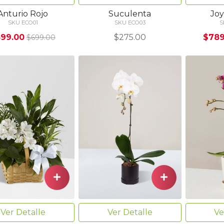
Anturio Rojo
Suculenta
Joy
SKU ECO01
SKU ECO03
S
599.00
$275.00
$789
$699.00
Ver Detalle
Ver Detalle
Ve