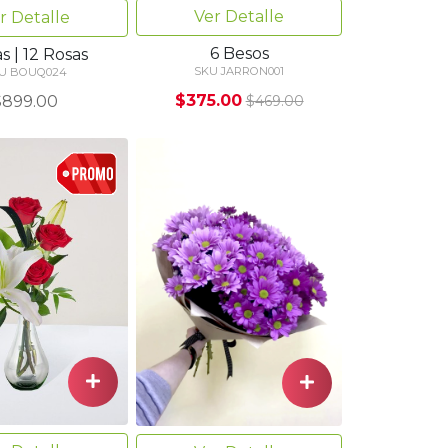
Ver Detalle
r Detalle
6 Besos
as | 12 Rosas
SKU JARRON001
U BOUQ024
$375.00
$899.00
$469.00