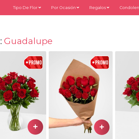
Tipo De Flor
Por Ocasión
Regalos
Condolen
:
Guadalupe