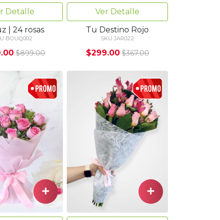
Ver Detalle
r Detalle
Tu Destino Rojo
z | 24 rosas
SKU JAR022
U BOUQ002
$299.00
.00
$367.00
$899.00