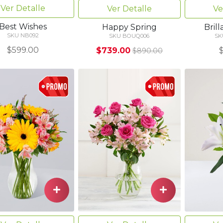
Ver Detalle
Ver Detalle
Ve
Best Wishes
Happy Spring
Brill
SKU NB092
SKU BOUQ006
SK
$599.00
$739.00
$890.00