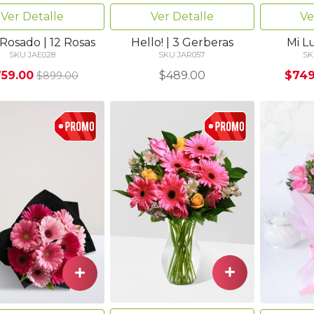
Ver Detalle
Ver Detalle
Ve
 Rosado | 12 Rosas
Hello! | 3 Gerberas
Mi Lu
SKU JAE028
SKU JAR057
SK
59.00
$489.00
$749
$899.00