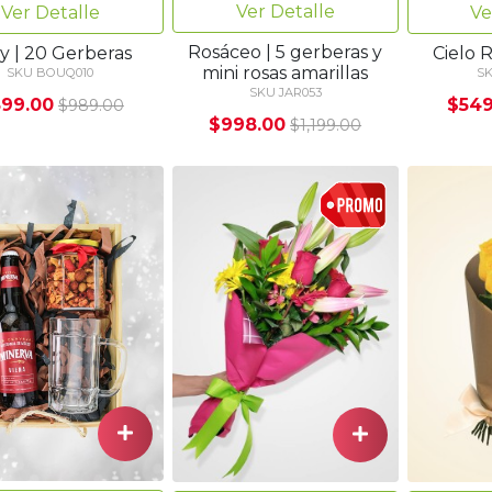
Ver Detalle
Ver Detalle
Ve
Rosáceo | 5 gerberas y
y | 20 Gerberas
Cielo R
mini rosas amarillas
SKU BOUQ010
S
SKU JAR053
99.00
$549
$989.00
$998.00
$1,199.00