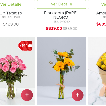
Ver Detalle
Ver Detalle
Ve
Floricienta (PAPEL
Un Tecatizo
Amor
NEGRO)
SKU PELU0012
SK
SKU JAR040
$489.00
$699
$839.00
$889.00