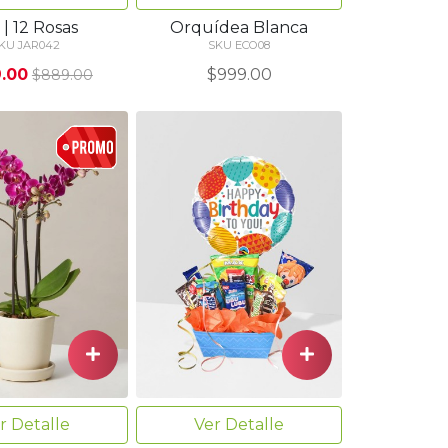
 | 12 Rosas
Orquídea Blanca
KU JAR042
SKU ECO08
.00
$999.00
$889.00
r Detalle
Ver Detalle