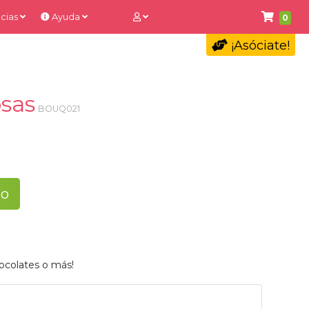
cias
Ayuda
0
¡Asóciate!
osas
BOUQ021
to
ocolates o más!