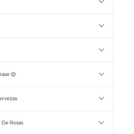
rase 😉
Cervezas
 De Rosas