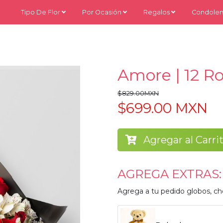
Tipo De Flor
Por Ocasión
Regalos
Condolen
Amore | 12 R
$829.00MXN
$699.00 MXN
Agregar al Carri
AGREGA EXTRAS:
Agrega a tu pedido globos, ch