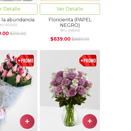
r Detalle
Ver Detalle
e la abundancia
Floricienta (PAPEL
NEGRO)
KU ECO012
SKU JAR040
9.00
$310.00
$839.00
$889.00