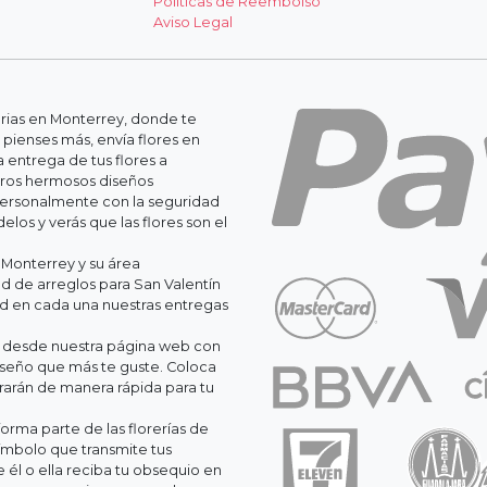
Políticas de Reembolso
Aviso Legal
erias en Monterrey, donde te
 pienses más, envía flores en
 entrega de tus flores a
stros hermosos diseños
personalmente con la seguridad
os y verás que las flores son el
 Monterrey y su área
 de arreglos para San Valentín
ad en cada una nuestras entregas
il desde nuestra página web con
iseño que más te guste. Coloca
orarán de manera rápida para tu
orma parte de las florerías de
ímbolo que transmite tus
él o ella reciba tu obsequio en