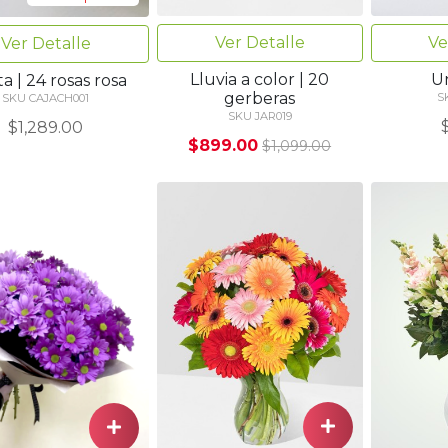
Ver Detalle
Ve
Ver Detalle
Lluvia a color | 20
Un
ta | 24 rosas rosa
gerberas
S
SKU CAJACH001
SKU JAR019
$1,289.00
$899.00
$1,099.00