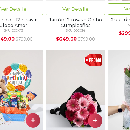
Ve
Ver Detalle
Ver Detalle
Árbol d
ón con 12 rosas +
Jarrón 12 rosas + Globo
Globo Amor
Cumpleaños
S
SKU ECO013
SKU ECO014
$29
49.00
$649.00
$799.00
$799.00