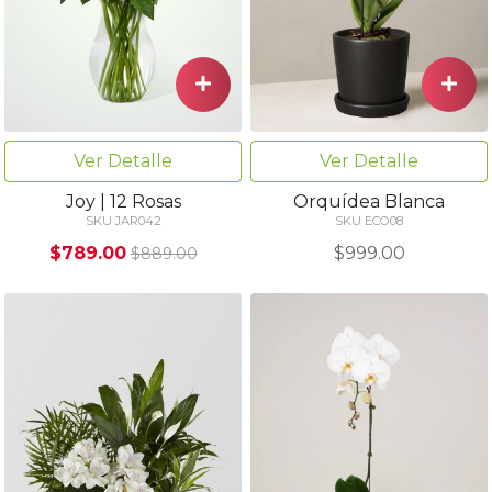
Ver Detalle
Ver Detalle
Joy | 12 Rosas
Orquídea Blanca
SKU JAR042
SKU ECO08
$789.00
$999.00
$889.00