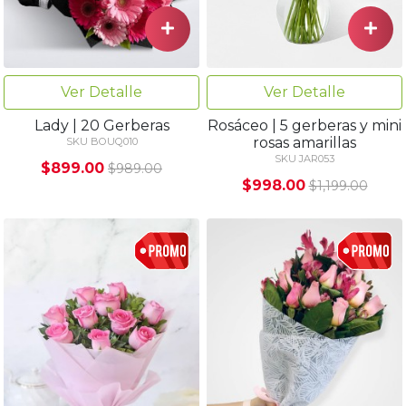
Ver Detalle
Ver Detalle
Rosáceo | 5 gerberas y mini
Lady | 20 Gerberas
rosas amarillas
SKU BOUQ010
SKU JAR053
$899.00
$989.00
$998.00
$1,199.00