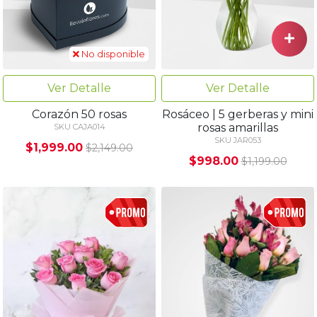
No disponible
Ver Detalle
Ver Detalle
Corazón 50 rosas
Rosáceo | 5 gerberas y mini
rosas amarillas
SKU CAJA014
SKU JAR053
$1,999.00
$2,149.00
$998.00
$1,199.00