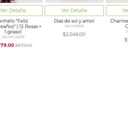
Ver Detalle
Ver Detalle
Ve
Anhelo "Feliz
Dias de sol y amor
Charmer
años" | 12 Rosas +
G
SKU CAN010
1 girasol
S
$2,049.00
SKU BOUQ019
$
79.00
$879.00