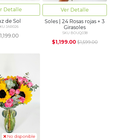
r Detalle
Ver Detalle
uz de Sol
Soles | 24 Rosas rojas + 3
Girasoles
KU JAR026
SKU BOUQ038
1,199.00
$1,199.00
$1,599.00
No disponible