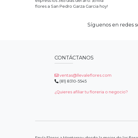
express los 365 días del año. ¡Envía
flores a
San Pedro Garza Garcia
hoy!
Síguenos en redes so
CONTÁCTANOS
ventas@llevaleflores.com
(81) 8310-5545
¿Quieres afiliar tu floreria o negocio?
Envía Flores a Monterrey desde la mejor de las flor