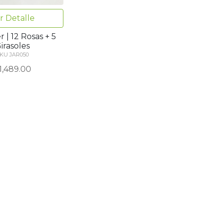
r Detalle
 | 12 Rosas + 5
irasoles
KU JAR050
1,489.00