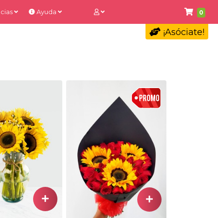
cias
Ayuda
0
¡Asóciate!