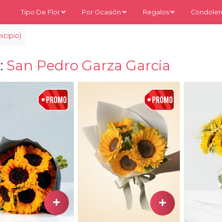
Tipo De Flor
Por Ocasión
Regalos
Condolen
cipio)
:
San Pedro Garza Garcia