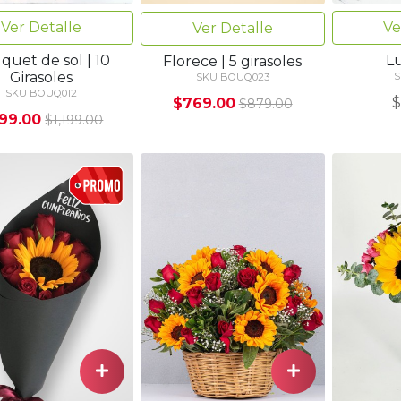
Ver Detalle
Ve
Ver Detalle
quet de sol | 10
L
Florece | 5 girasoles
Girasoles
S
SKU BOUQ023
SKU BOUQ012
$
$769.00
$879.00
99.00
$1,199.00