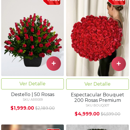
Ver Detalle
Ver Detalle
Destello | 50 Rosas
Espectacular Bouquet
200 Rosas Premium
SKU ARR009
SKU BOUQ007
$1,999.00
$2,189.00
$4,999.00
$6,599.00