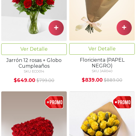
Ver Detalle
Ver Detalle
Floricienta (PAPEL
Jarrón 12 rosas + Globo
NEGRO)
Cumpleaños
SKU JAR040
SKU ECO014
$839.00
$649.00
$889.00
$799.00