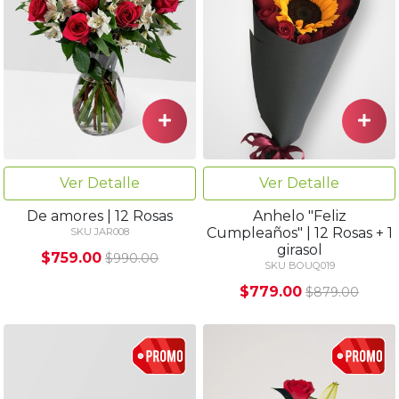
Ver Detalle
Ver Detalle
De amores | 12 Rosas
Anhelo "Feliz
Cumpleaños" | 12 Rosas + 1
SKU JAR008
girasol
$759.00
$990.00
SKU BOUQ019
$779.00
$879.00