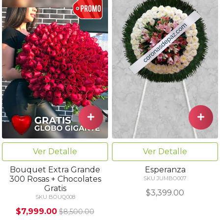
Ver Detalle
Ver Detalle
Bouquet Extra Grande
Esperanza
300 Rosas + Chocolates
SKU JUMBO007
Gratis
$3,399.00
SKU BOUQ008
$7,999.00
$8,500.00