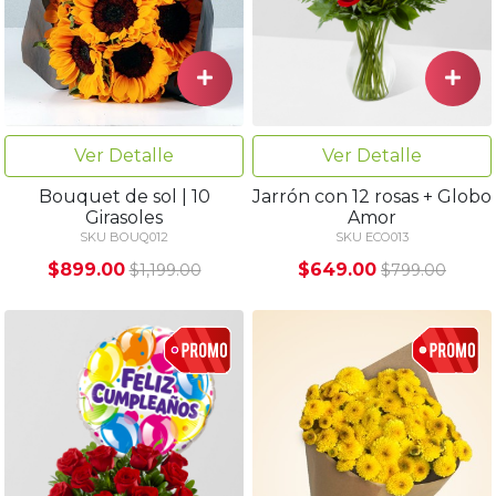
Ver Detalle
Ver Detalle
Bouquet de sol | 10
Jarrón con 12 rosas + Globo
Girasoles
Amor
SKU BOUQ012
SKU ECO013
$899.00
$649.00
$1,199.00
$799.00