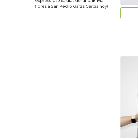
express los 365 días del año. ¡Envía
flores a
San Pedro Garza Garcia
hoy!