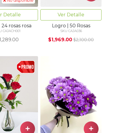
No disponible
Ver Detalle
r Detalle
Logro | 50 Rosas
| 24 rosas rosa
SKU CAJA036
U CAJACH001
$1,969.00
1,289.00
$2,100.00