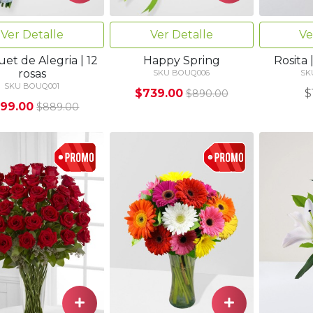
Ver Detalle
Ver Detalle
Ve
et de Alegria | 12
Happy Spring
Rosita 
rosas
SKU BOUQ006
SK
SKU BOUQ001
$739.00
$
$890.00
99.00
$889.00