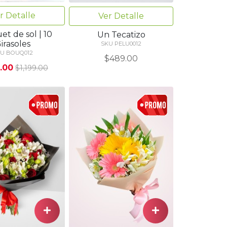
r Detalle
Ver Detalle
t de sol | 10
Un Tecatizo
irasoles
SKU PELU0012
U BOUQ012
$489.00
.00
$1,199.00