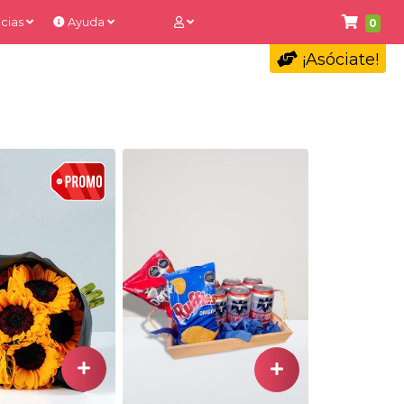
cias
Ayuda
0
¡Asóciate!