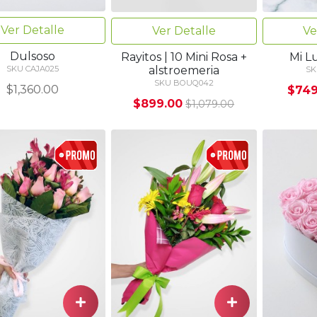
Ver Detalle
Ver Detalle
Ve
Dulsoso
Rayitos | 10 Mini Rosa +
Mi Lu
alstroemeria
SKU CAJA025
SK
SKU BOUQ042
$1,360.00
$749
$899.00
$1,079.00