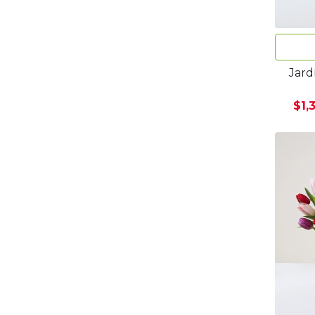
Jard
$1,