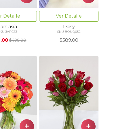
r Detalle
Ver Detalle
Fantasía
Daisy
KU JAR023
SKU BOUQ052
.00
$589.00
$499.00