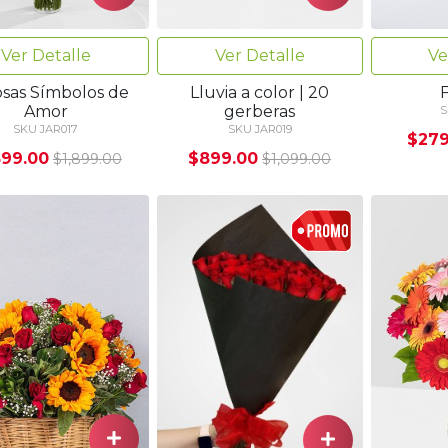
Ver Detalle
Ver Detalle
Ve
osas Símbolos de
Lluvia a color | 20
Amor
gerberas
S
SKU JAR017
SKU JAR019
$279
599.00
$899.00
$1,899.00
$1,099.00