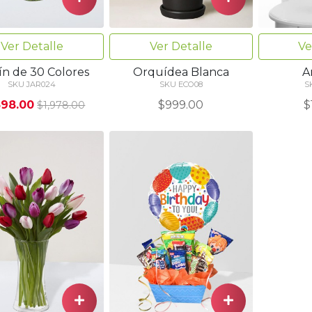
Ver Detalle
Ver Detalle
Ve
ín de 30 Colores
Orquídea Blanca
A
SKU JAR024
SKU ECO08
S
398.00
$999.00
$
$1,978.00