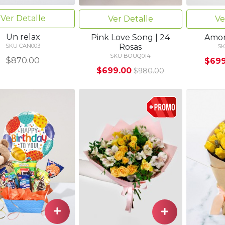
Ver Detalle
Ver Detalle
Ve
Un relax
Pink Love Song | 24
Amor
Rosas
SKU CAN003
SK
SKU BOUQ014
$870.00
$699
$699.00
$980.00