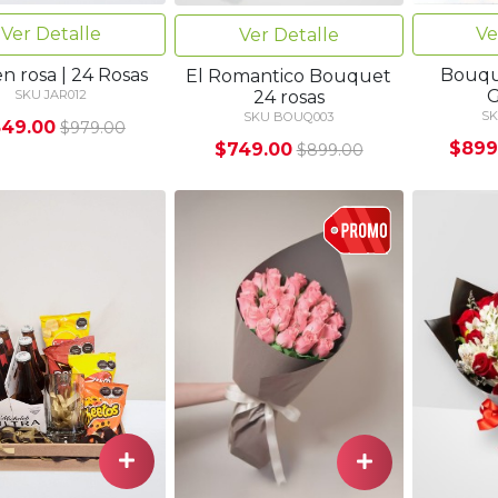
Ver Detalle
Ve
Ver Detalle
n rosa | 24 Rosas
Bouque
El Romantico Bouquet
G
24 rosas
SKU JAR012
SK
SKU BOUQ003
49.00
$979.00
$899
$749.00
$899.00