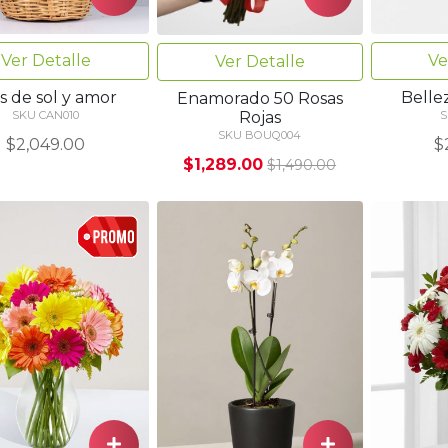
Ver Detalle
Ve
Ver Detalle
s de sol y amor
Bellez
Enamorado 50 Rosas
Rojas
SKU CAN010
S
SKU BOUQ004
$2,049.00
$
$1,289.00
$1,490.00