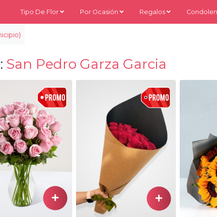
Tipo De Flor
Por Ocasión
Regalos
Condolen
cipio)
:
San Pedro Garza Garcia