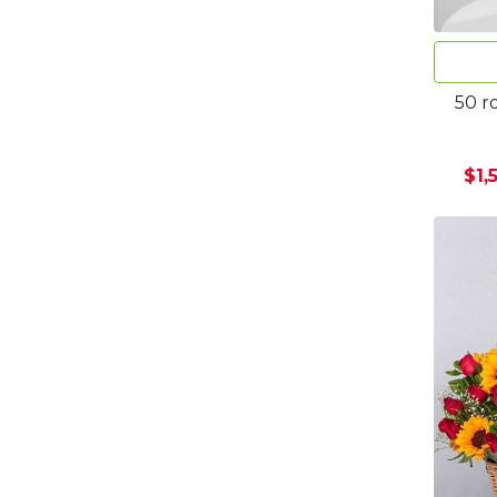
50 r
$1,