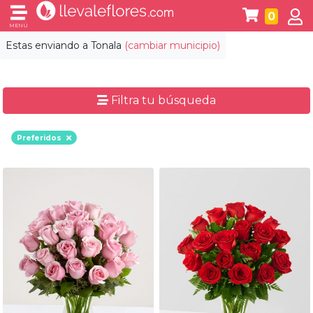
0
MENÚ
Estas enviando a
Tonala
(cambiar municipio)
Filtra tu búsqueda
Preferidos