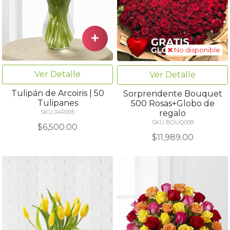
No disponible
Ver Detalle
Ver Detalle
Tulipán de Arcoiris | 50
Sorprendente Bouquet
Tulipanes
500 Rosas+Globo de
regalo
SKU JAR005
SKU BOUQ009
$6,500.00
$11,989.00