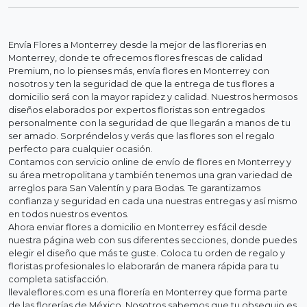
Envía Flores a Monterrey desde la mejor de las florerias en
Monterrey, donde te ofrecemos flores frescas de calidad
Premium, no lo pienses más, envía flores en Monterrey con
nosotros y ten la seguridad de que la entrega de tus flores a
domicilio será con la mayor rapidez y calidad. Nuestros hermosos
diseños elaborados por expertos floristas son entregados
personalmente con la seguridad de que llegarán a manos de tu
ser amado. Sorpréndelos y verás que las flores son el regalo
perfecto para cualquier ocasión.
Contamos con servicio online de envío de flores en Monterrey y
su área metropolitana y también tenemos una gran variedad de
arreglos para San Valentín y para Bodas. Te garantizamos
confianza y seguridad en cada una nuestras entregas y así mismo
en todos nuestros eventos.
Ahora enviar flores a domicilio en Monterrey es fácil desde
nuestra página web con sus diferentes secciones, donde puedes
elegir el diseño que más te guste. Coloca tu orden de regalo y
floristas profesionales lo elaborarán de manera rápida para tu
completa satisfacción.
llevaleflores.com es una florería en Monterrey que forma parte
de las florerías de México. Nosotros sabemos que tu obsequio es