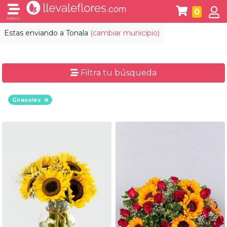
0
MENÚ
Estas enviando a
Tonala
(cambiar municipio)
Filtra tu búsqueda
Girasoles