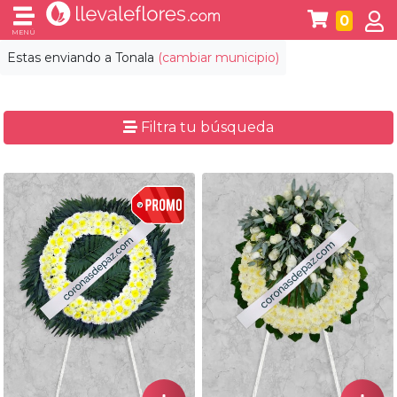
0
MENÚ
Estas enviando a
Tonala
(cambiar municipio)
Filtra tu búsqueda