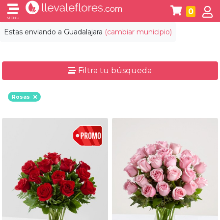
0
MENÚ
Estas enviando a
Guadalajara
(cambiar municipio)
Filtra tu búsqueda
Rosas