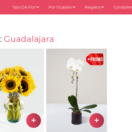
Tipo De Flor
Por Ocasión
Regalos
Condolen
:
Guadalajara