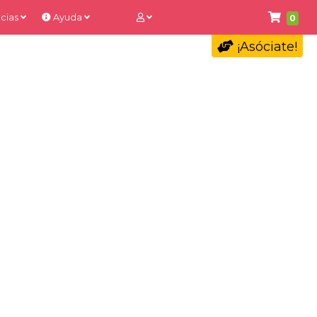
cias
Ayuda
0
¡Asóciate!