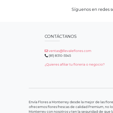
Síguenos en redes so
CONTÁCTANOS
ventas@llevaleflores.com
(81) 8310-5545
¿Quieres afiliar tu floreria o negocio?
Envía Flores a Monterrey desde la mejor de las flor
ofrecemos flores frescas de calidad Premium, no lo
Monterrey con nosotros y ten la seguridad de que la