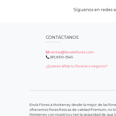
Síguenos en redes so
CONTÁCTANOS
ventas@llevaleflores.com
(81) 8310-5545
¿Quieres afiliar tu floreria o negocio?
Envía Flores a Monterrey desde la mejor de las flor
ofrecemos flores frescas de calidad Premium, no lo
Monterrey con nosotros y ten la seguridad de que la