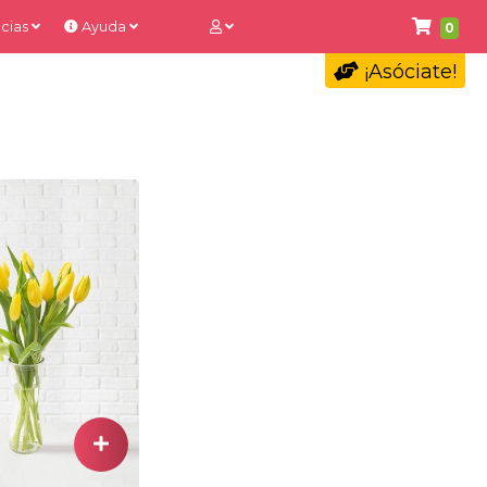
cias
Ayuda
0
¡Asóciate!