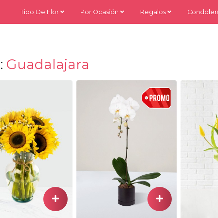
Tipo De Flor
Por Ocasión
Regalos
Condolen
:
Guadalajara