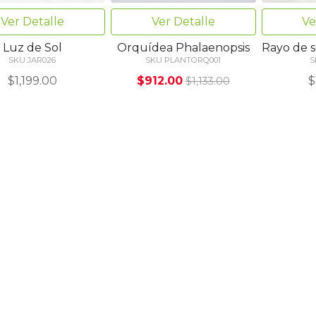
Ver Detalle
Ver Detalle
Ve
Luz de Sol
Orquídea Phalaenopsis
Rayo de s
SKU JAR026
SKU PLANTORQ001
S
$1,199.00
$912.00
$
$1,133.00