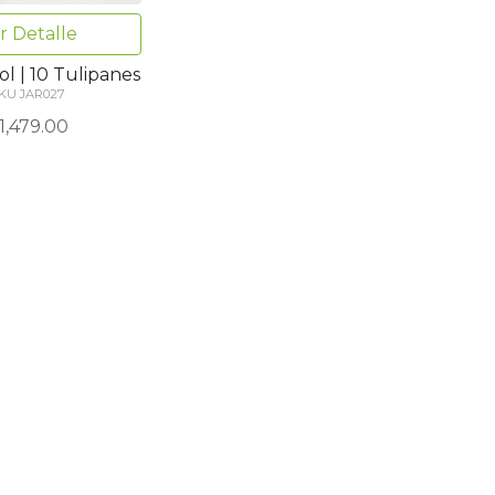
r Detalle
ol | 10 Tulipanes
KU JAR027
1,479.00