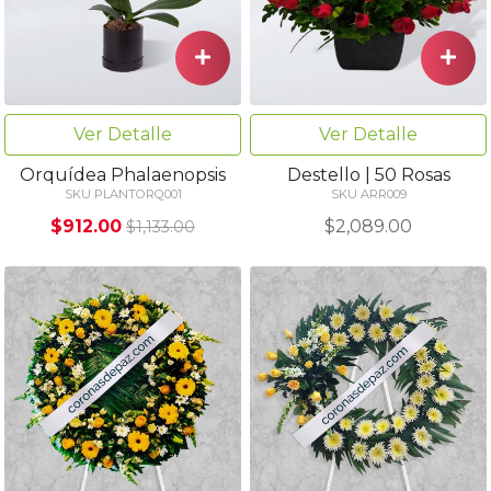
Ver Detalle
Ver Detalle
Orquídea Phalaenopsis
Destello | 50 Rosas
SKU PLANTORQ001
SKU ARR009
$912.00
$2,089.00
$1,133.00