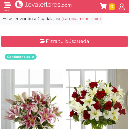
0
MENÚ
Estas enviando a
Guadalajara
(cambiar municipio)
Filtra tu búsqueda
Condolencias