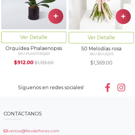
Ver Detalle
Ver Detalle
Orquídea Phalaenopsis
50 Melodías rosa
SKU PLANTORQ001
SKU BOUQ013
$912.00
$1,369.00
$1,133.00
Síguenos en redes sociales!
CONTÁCTANOS
ventas@llevaleflores.com