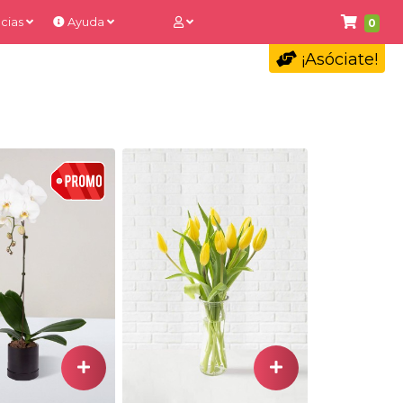
cias
Ayuda
0
¡Asóciate!