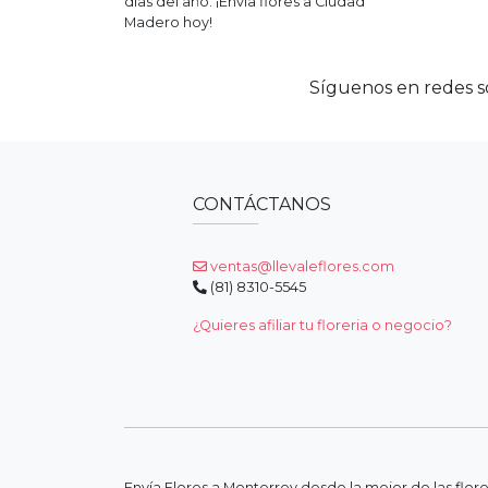
días del año. ¡Envía flores a
Ciudad
Madero
hoy!
Síguenos en redes so
CONTÁCTANOS
ventas@llevaleflores.com
(81) 8310-5545
¿Quieres afiliar tu floreria o negocio?
Envía Flores a Monterrey desde la mejor de las flor