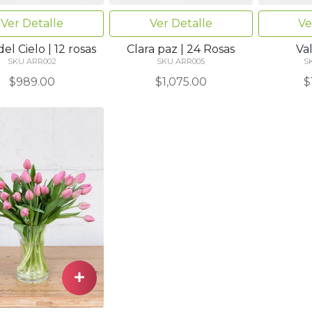
Ver Detalle
Ver Detalle
Ve
del Cielo | 12 rosas
Clara paz | 24 Rosas
Va
SKU ARR002
SKU ARR005
S
$989.00
$1,075.00
$