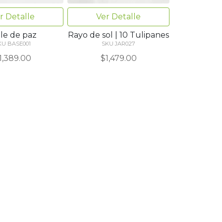
r Detalle
Ver Detalle
lle de paz
Rayo de sol | 10 Tulipanes
KU BASE001
SKU JAR027
1,389.00
$1,479.00