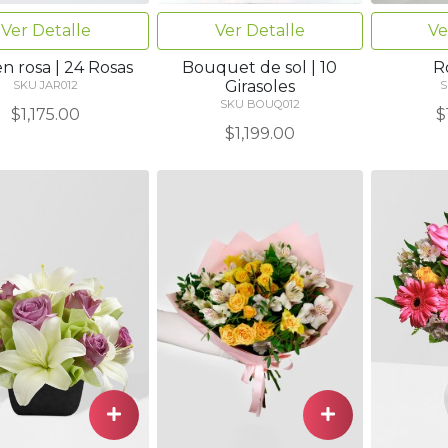
Ver Detalle
Ver Detalle
Ve
n rosa | 24 Rosas
Bouquet de sol | 10
R
Girasoles
SKU JAR012
S
SKU BOUQ012
$1,175.00
$
$1,199.00