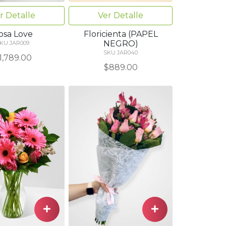
r Detalle
Ver Detalle
osa Love
Floricienta (PAPEL
NEGRO)
KU JAR009
SKU JAR040
1,789.00
$889.00