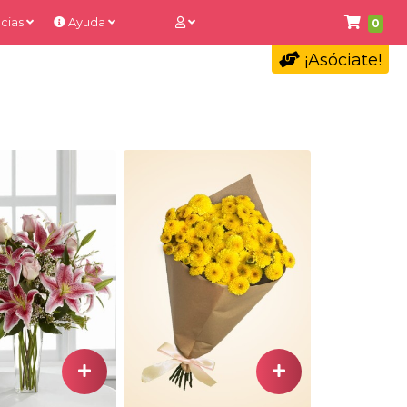
cias
Ayuda
0
¡Asóciate!