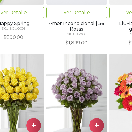
Ver Detalle
Ve
Ver Detalle
Amor Incondicional | 36
Lluvia
Happy Spring
Rosas
g
SKU BOUQ006
SKU JAR006
S
$890.00
$1,899.00
$