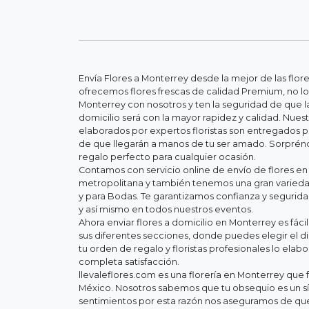
Envía Flores a Monterrey desde la mejor de las flor
ofrecemos flores frescas de calidad Premium, no lo
Monterrey con nosotros y ten la seguridad de que la
domicilio será con la mayor rapidez y calidad. Nue
elaborados por expertos floristas son entregados 
de que llegarán a manos de tu ser amado. Sorpréndel
regalo perfecto para cualquier ocasión.
Contamos con servicio online de envío de flores en
metropolitana y también tenemos una gran variedad
y para Bodas. Te garantizamos confianza y segurid
y así mismo en todos nuestros eventos.
Ahora enviar flores a domicilio en Monterrey es fác
sus diferentes secciones, donde puedes elegir el d
tu orden de regalo y floristas profesionales lo elab
completa satisfacción.
llevaleflores.com es una florería en Monterrey que f
México. Nosotros sabemos que tu obsequio es un s
sentimientos por esta razón nos aseguramos de que 