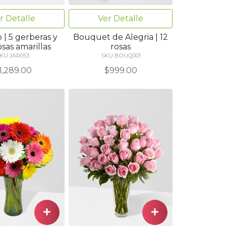
r Detalle
Ver Detalle
 | 5 gerberas y
Bouquet de Alegria | 12
osas amarillas
rosas
KU JAR053
SKU BOUQ001
1,289.00
$999.00