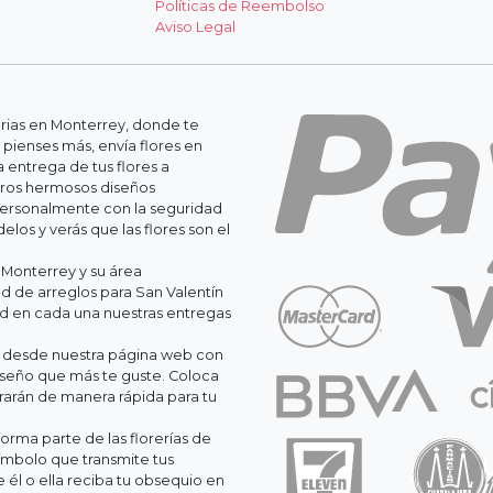
Políticas de Reembolso
Aviso Legal
erias en Monterrey, donde te
 pienses más, envía flores en
 entrega de tus flores a
stros hermosos diseños
personalmente con la seguridad
os y verás que las flores son el
 Monterrey y su área
 de arreglos para San Valentín
ad en cada una nuestras entregas
il desde nuestra página web con
iseño que más te guste. Coloca
orarán de manera rápida para tu
orma parte de las florerías de
ímbolo que transmite tus
él o ella reciba tu obsequio en