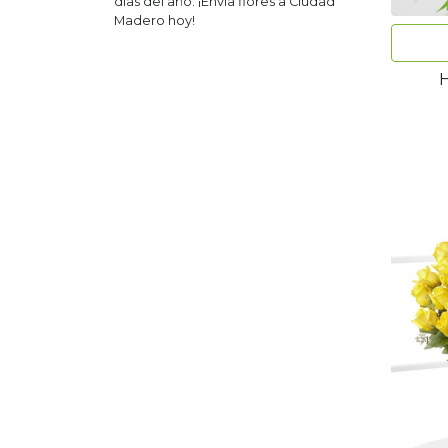
días del año. ¡Envía flores a
Ciudad
Madero
hoy!