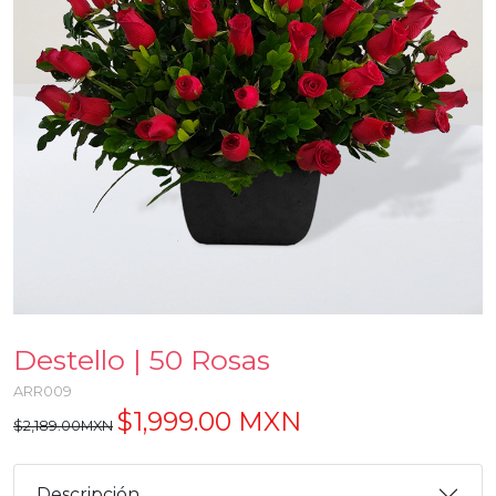
Destello | 50 Rosas
ARR009
$1,999.00 MXN
$2,189.00MXN
Descripción