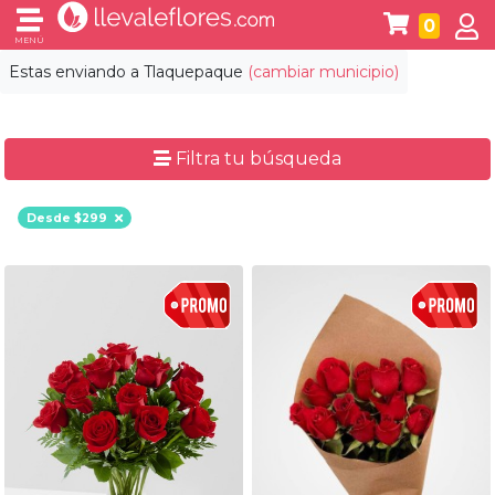
0
MENÚ
Estas enviando a
Tlaquepaque
(cambiar municipio)
Filtra tu búsqueda
Desde $299