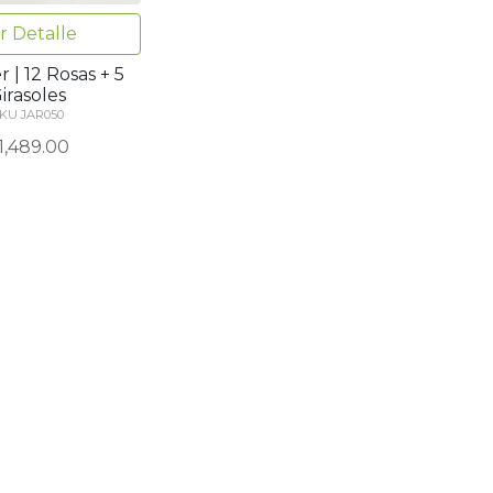
r Detalle
 | 12 Rosas + 5
irasoles
KU JAR050
1,489.00