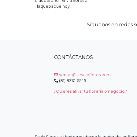
días del año. ¡Envía flores a
Tlaquepaque
hoy!
Síguenos en redes so
CONTÁCTANOS
ventas@llevaleflores.com
(81) 8310-5545
¿Quieres afiliar tu floreria o negocio?
Envía Flores a Monterrey desde la mejor de las flor