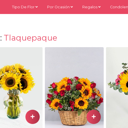
Tipo De Flor
Por Ocasión
Regalos
Condolen
:
Tlaquepaque