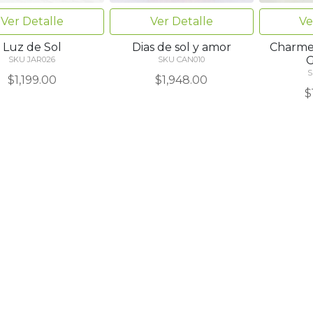
Ver Detalle
Ver Detalle
Ve
Luz de Sol
Dias de sol y amor
Charmer
G
SKU JAR026
SKU CAN010
S
$1,199.00
$1,948.00
$