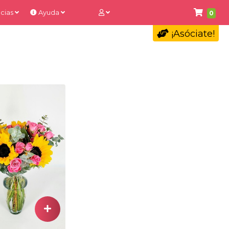
cias
Ayuda
0
¡Asóciate!