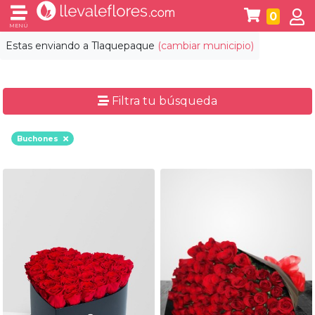
0
MENÚ
Estas enviando a
Tlaquepaque
(cambiar municipio)
Filtra tu búsqueda
Buchones