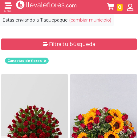
0
MENÚ
Estas enviando a
Tlaquepaque
(cambiar municipio)
Filtra tu búsqueda
Canastas de flores