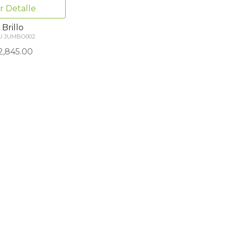
r Detalle
Brillo
U JUMBO002
2,845.00