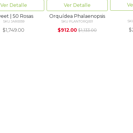
Ve
Ver Detalle
Ver Detalle
eet | 50 Rosas
Orquídea Phalaenopsis
SK
SKU JAR0059
SKU PLANTORQ001
$
$1,749.00
$912.00
$1,133.00