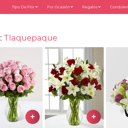
Tipo De Flor
Por Ocasión
Regalos
Condolen
:
Tlaquepaque