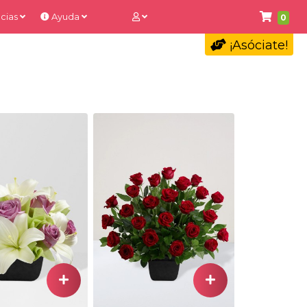
cias
Ayuda
0
¡Asóciate!