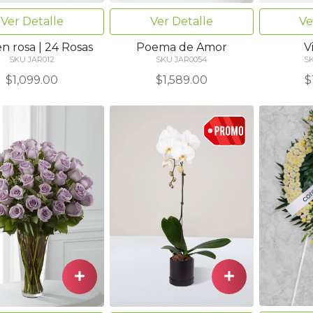
Ver Detalle
Ver Detalle
Ve
n rosa | 24 Rosas
Poema de Amor
V
SKU JAR012
SKU JAR0054
S
$1,099.00
$1,589.00
$