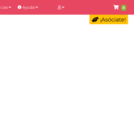
cias
Ayuda
0
¡Asóciate!