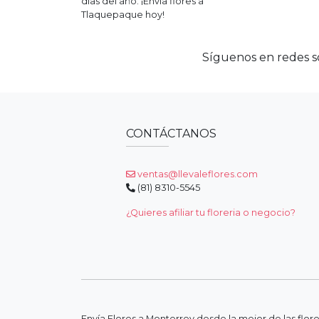
días del año. ¡Envía flores a
Tlaquepaque
hoy!
Síguenos en redes so
CONTÁCTANOS
ventas@llevaleflores.com
(81) 8310-5545
¿Quieres afiliar tu floreria o negocio?
Envía Flores a Monterrey desde la mejor de las flor