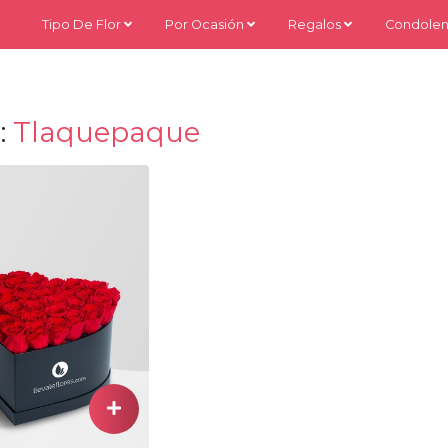
Tipo De Flor
Por Ocasión
Regalos
Condolen
:
Tlaquepaque