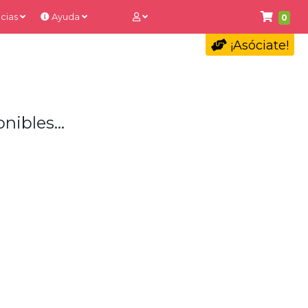
cias
Ayuda
0
¡Asóciate!
nibles...