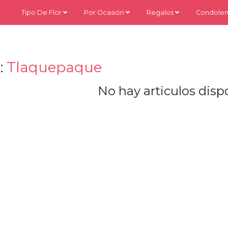
Tipo De Flor
Por Ocasión
Regalos
Condolen
:
Tlaquepaque
No hay articulos dispo