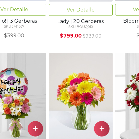
Ver Detalle
Ve
Ver Detalle
lo! | 3 Gerberas
Bloom
Lady | 20 Gerberas
SKU JAR057
S
SKU BOUQ010
$399.00
$799.00
$989.00