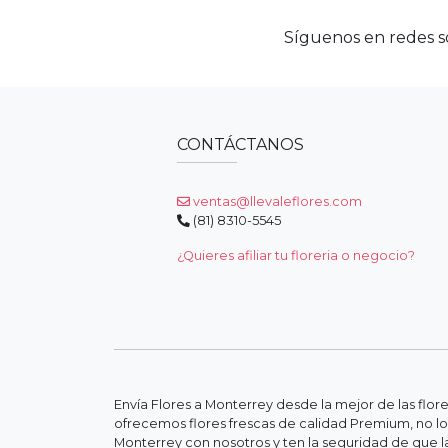
Síguenos en redes so
CONTÁCTANOS
ventas@llevaleflores.com
(81) 8310-5545
¿Quieres afiliar tu floreria o negocio?
Envía Flores a Monterrey desde la mejor de las flor
ofrecemos flores frescas de calidad Premium, no lo
Monterrey con nosotros y ten la seguridad de que la