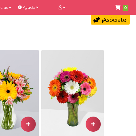
cias
Ayuda
0
¡Asóciate!