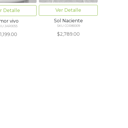
Ver Detalle
r Detalle
Sol Naciente
mor vivo
SKU COR80009
KU JAR0055
$2,789.00
1,199.00