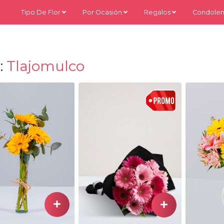
Tipo De Flor
Por Ocasión
Regalos
Condolen
:
Tlajomulco