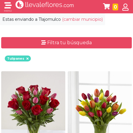
0
MENÚ
Estas enviando a
Tlajomulco
(cambiar municipio)
Filtra tu búsqueda
Tulipanes