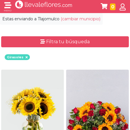
0
MENÚ
Estas enviando a
Tlajomulco
(cambiar municipio)
Filtra tu búsqueda
Girasoles