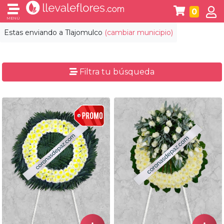
0
MENÚ
Estas enviando a
Tlajomulco
(cambiar municipio)
Filtra tu búsqueda