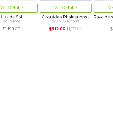
Ver Detalle
Ver Detalle
Ve
Luz de Sol
Orquídea Phalaenopsis
Rayo de s
SKU JAR026
SKU PLANTORQ001
S
$1,199.00
$912.00
$
$1,133.00