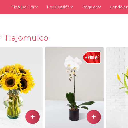
Tipo De Flor
Por Ocasión
Regalos
Condolen
:
Tlajomulco