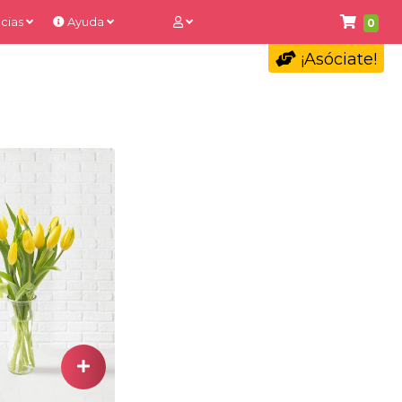
cias
Ayuda
0
¡Asóciate!