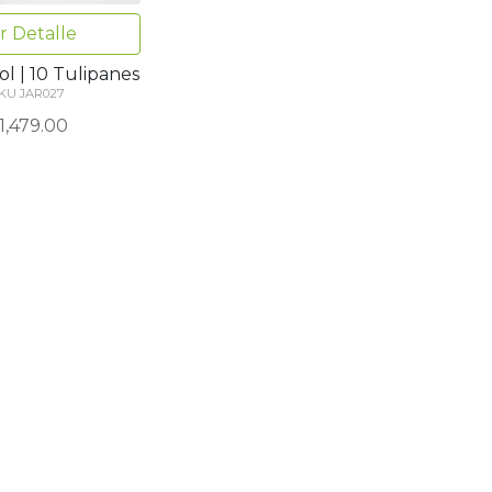
r Detalle
ol | 10 Tulipanes
KU JAR027
1,479.00