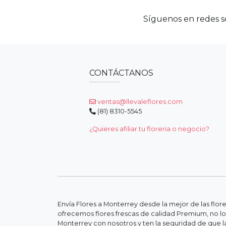
Síguenos en redes so
CONTÁCTANOS
ventas@llevaleflores.com
(81) 8310-5545
¿Quieres afiliar tu floreria o negocio?
Envía Flores a Monterrey desde la mejor de las flor
ofrecemos flores frescas de calidad Premium, no lo
Monterrey con nosotros y ten la seguridad de que la