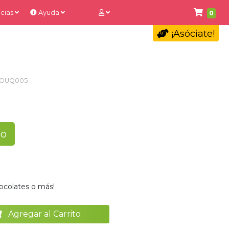
cias
Ayuda
0
¡Asóciate!
OUQ005
to
ocolates o más!
Agregar al Carrito