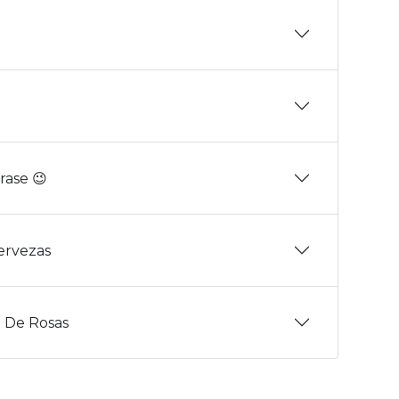
rase 😉
Cervezas
 De Rosas