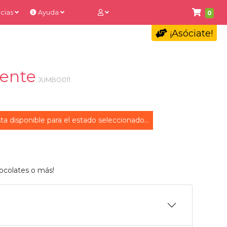
cias
Ayuda
0
¡Asóciate!
Mente
JUMBO011
ta disponible para el estado seleccionado...
ocolates o más!