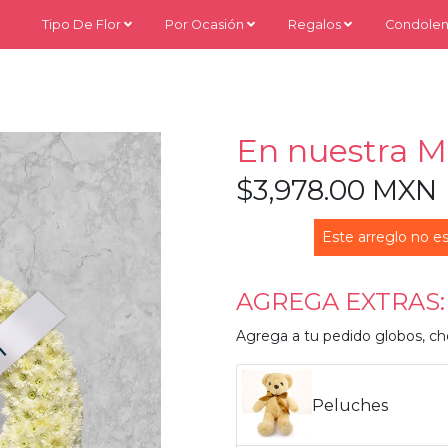
Tipo De Flor
Por Ocasión
Regalos
Condolen
En nuestra 
$3,978.00 MXN
Este arreglo no es
AGREGA EXTRAS:
Agrega a tu pedido globos, ch
Peluches